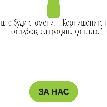
к што буди спомени. Корнишоните 
– со љубов, од градина до тегла.“
ЗА НАС