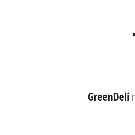
GreenDeli
п