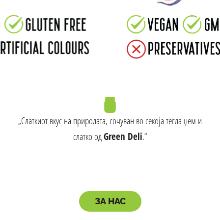
„Слаткиот вкус на природата, сочуван во секоја тегла џем и
слатко од
Green Deli
.“
ЗА НАС