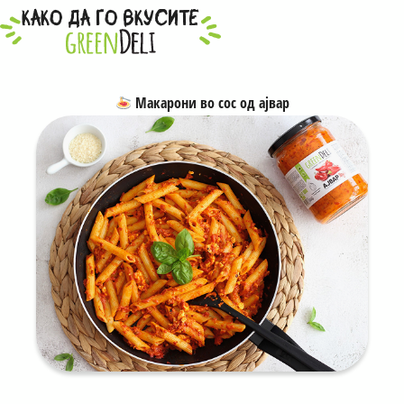
како да го вкусите
Макарони во сос од ајвар