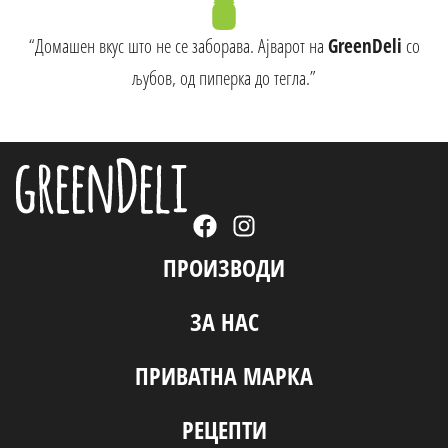
“Домашен вкус што не се заборава. Ајварот на
GreenDeli
со
љубов, од пиперка до тегла.”
ПРОИЗВОДИ
ЗА НАС
ПРИВАТНА МАРКА
РЕЦЕПТИ