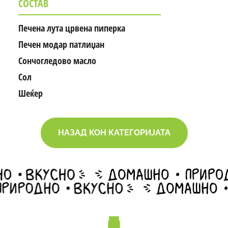
СОСТАВ
Печена лута црвена пиперка
Печен модар патлиџан
Сончогледово масло
Сол
Шеќер
НАЗАД КОН КАТЕГОРИЈАТА