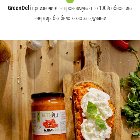
GreenDeli
производите се произведуваат со 100% обновлива
енергија без било какво загадување