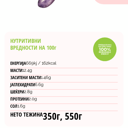
НУТРИТИВНИ
ВРЕДНОСТИ НА 100г
ЕНЕРГИЈА
669kj / 162kcal
МАСТИ
12.4g
ЗАСИТЕНИ МАСТИ
1.46g
ЈАГЛЕХИДРАТИ
6.6g
ШЕЌЕРИ
2.8g
ПРОТЕИНИ
2.0g
СОЛ
1.6g
350г, 550г
НЕТО ТЕЖИНА