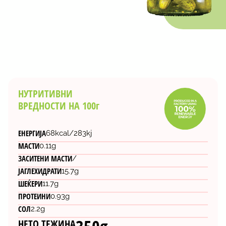
НУТРИТИВНИ
ВРЕДНОСТИ НА 100г
ЕНЕРГИЈА
68kcal/283kj
МАСТИ
0.11g
ЗАСИТЕНИ МАСТИ
/
ЈАГЛЕХИДРАТИ
15.7g
ШЕЌЕРИ
11.7g
ПРОТЕИНИ
0.93g
СОЛ
2.2g
НЕТО ТЕЖИНА