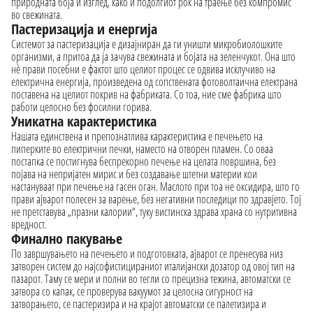
природната боја и изглед, како и подолгиот рок на траење без компромис
во свежината.
Пастеризација и енергија
Системот за пастеризација е дизајниран да ги уништи микробиолошките
организми, а притоа да ја зачува свежината и бојата на зеленчукот. Она што
нè прави посебни е фактот што целиот процес се одвива исклучиво на
електрична енергија, произведена од сопствената фотоволтаична електрана
поставена на целиот покрив на фабриката. Со тоа, ние сме фабрика што
работи целосно без фосилни горива.
Уникатна карактеристика
Нашата единствена и препознатлива карактеристика е печењето на
пиперките во електрични печки, наместо на отворен пламен. Со оваа
постапка се постигнува беспрекорно печење на целата површина, без
појава на непријатен мирис и без создавање штетни материи кои
настануваат при печење на гасен оган. Маслото при тоа не оксидира, што го
прави ајварот полесен за варење, без негативни последици по здравјето. Тој
не претставува „празни калории“, туку вистинска здрава храна со нутритивна
вредност.
Финално пакување
По завршувањето на печењето и подготовката, ајварот се пренесува низ
затворен систем до најсофистицираниот италијански дозатор од овој тип на
пазарот. Таму се мери и полни во тегли со прецизна тежина, автоматски се
затвора со капак, се проверува вакуумот за целосна сигурност на
затворањето, се пастеризира и на крајот автоматски се палетизира и