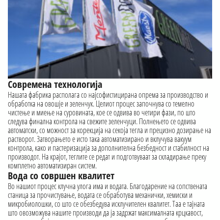
Современа технологија
Нашата фабрика располага со најсофистицирана опрема за производство и
обработка на овошје и зеленчук. Целиот процес започнува со темелно
чистење и миење на суровината, кое се одвива во четири фази, по што
следува финална контрола на свежите зеленчуци. Полнењето се одвива
автоматски, со можност за корекција на секоја тегла и прецизно дозирање на
растворот. Затворањето е исто така автоматизирано и вклучува вакуум
контрола, како и пастеризација за дополнителна безбедност и стабилност на
производот. На крајот, теглите се редат и подготвуваат за складирање преку
комплетно автоматизиран систем.
Вода со совршен квалитет
Во нашиот процес клучна улога има и водата. Благодарение на сопствената
станица за прочистување, водата се обработува механички, хемиски и
микробиолошки, со што се обезбедува исклучителен квалитет. Таа е тајната
што овозможува нашите производи да ја задржат максималната крцкавост,