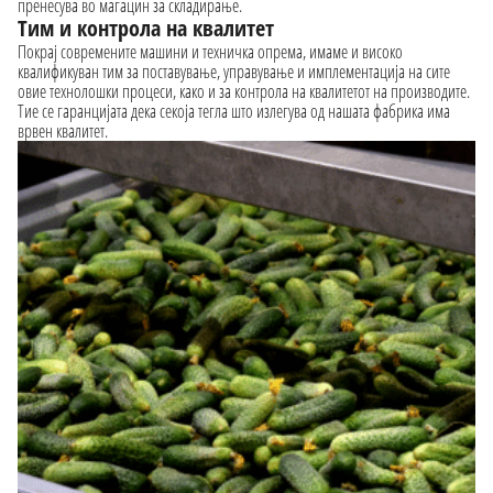
пренесува во магацин за складирање.
Тим и контрола на квалитет
Покрај современите машини и техничка опрема, имаме и високо
квалификуван тим за поставување, управување и имплементација на сите
овие технолошки процеси, како и за контрола на квалитетот на производите.
Тие се гаранцијата дека секоја тегла што излегува од нашата фабрика има
врвен квалитет.